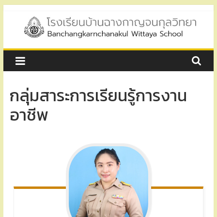
Skip
to
content
โรงเรียน
บ้าน
กลุ่มสาระการเรียนรู้การงาน
ฉาง
อาชีพ
กาญ
จน
กุล
วิทยา