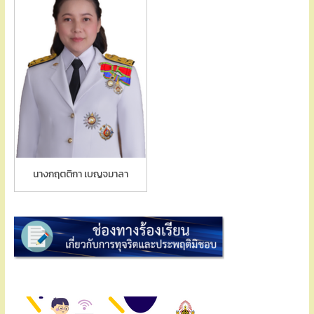
นางกฤตติกา เบญจมาลา