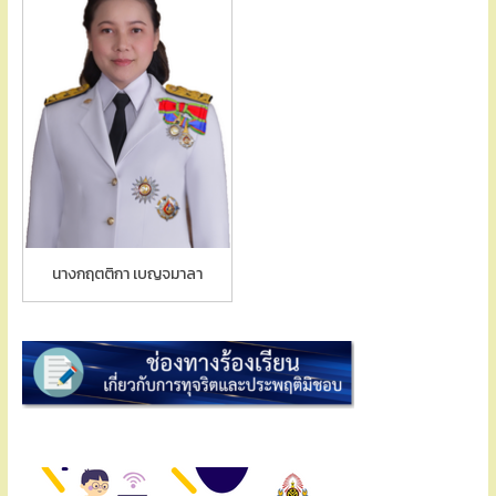
นางกฤตติกา เบญจมาลา