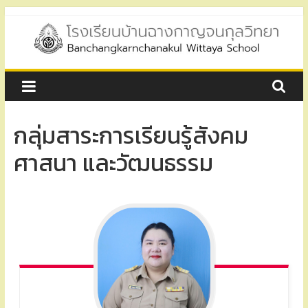
Skip
to
content
โรงเรียน
บ้าน
กลุ่มสาระการเรียนรู้สังคม
ฉาง
ศาสนา และวัฒนธรรม
กาญ
จน
กุล
วิทยา