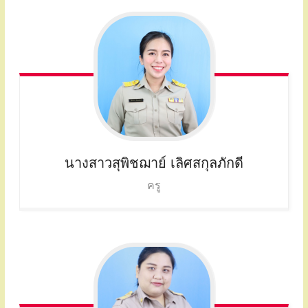
นางสาวสุพิชฌาย์
เลิศสกุลภักดี
ครู