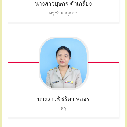
นางสาวบุษกร
ดำเกลี้ยง
ครูชำนาญการ
นางสาวพัชริดา
พลจร
ครู