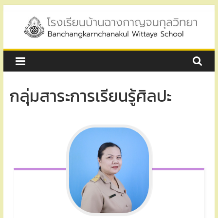
Skip
to
content
โรงเรียน
บ้าน
กลุ่มสาระการเรียนรู้ศิลปะ
ฉาง
กาญ
จน
กุล
วิทยา