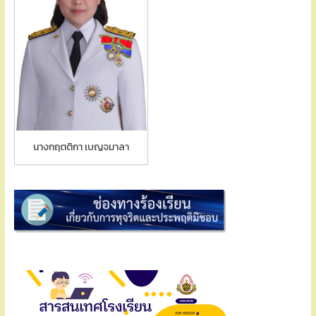
นางกฤตติกา เบญจมาลา