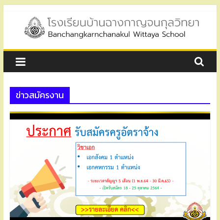
Skip
to
content
โรงเรียน
บ้าน
ข่าวสมัครงาน
ฉาง
กาญ
จน
กุล
วิทยา