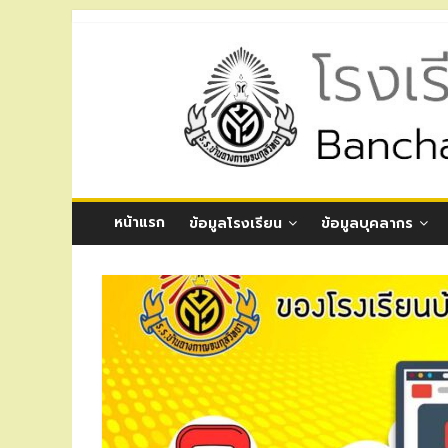
Skip
to
โรงเรียน
content
บ้าน
ฉาง
กาญ
หน้าแรก
ข้อมูลโรงเรียน
ข้อมูลบุคลากร
จน
กุล
วิทยา