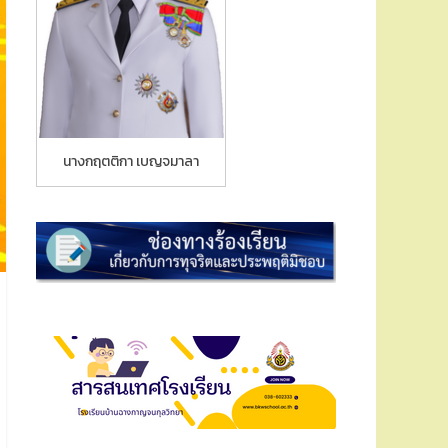
นางกฤตติกา เบญจมาลา